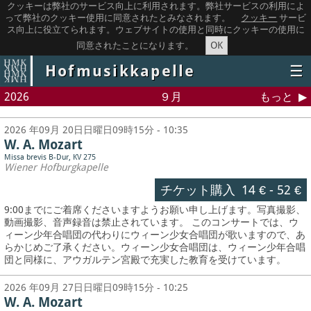
クッキーは弊社のサービス向上に利用されます。弊社サービスの利用によ
って弊社のクッキー使用に同意されたとみなされます。
クッキー
サービ
ス向上に役立てられます。ウェブサイトの使用と同時にクッキーの使用に
OK
同意されたことになります。
Hofmusikkapelle
☰
2026
９月
もっと
2026 年09月 20日日曜日09時15分 - 10:35
W. A. Mozart
Missa brevis B-Dur, KV 275
Wiener Hofburgkapelle
チケット購入
14 €
-
52 €
9:00までにご着席くださいますようお願い申し上げます。写真撮影、
動画撮影、音声録音は禁止されています。
このコンサートでは、ウ
ィーン少年合唱団の代わりにウィーン少女合唱団が歌いますので、あ
らかじめご了承ください。ウィーン少女合唱団は、ウィーン少年合唱
団と同様に、アウガルテン宮殿で充実した教育を受けています。
2026 年09月 27日日曜日09時15分 - 10:25
W. A. Mozart