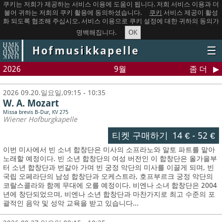
쿠키는 저희가 제공하는 서비스 이용에 도움이 됩니다. 저희 서비스 이용과 더
불어 귀하는 저희의 쿠키 활용에 동의하셨습니다.
쿠키
서비스 제공이 활성
화 되도록 협조해 주십시오. 서비스 이용으로 쿠키 설정에 대한 귀하의 동의가
OK
명백해집니다.
Hofmusikkapelle
☰
2026
9월
좀 더
2026 09.20.일요일,09:15 - 10:35
W. A. Mozart
Missa brevis B-Dur, KV 275
Wiener Hofburgkapelle
티켓 구매하기
14 €
-
52 €
이번 미사에서 빈 소녀 합창단은 미사의 소프라노와 알토 파트를 맡아
노래할 예정이다. 빈 소년 합창단의 여성 버전인 이 합창단은 올가을부
터 소년 합창단과 번갈아 가며 빈 궁정 악단의 미사를 이끌게 되며, 빈
국립 오페라단의 남성 합창단과 오케스트라, 호프부르크 궁정 악단의
코랄스콜라와 함께 무대에 오를 예정이다. 비엔나 소녀 합창단은 2004
년에 창단되었으며, 비엔나 소년 합창단과 마찬가지로 최고 수준의 포
괄적인 음악 및 성악 교육을 받고 있습니다...