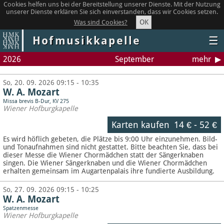
Cookies helfen uns bei der Bereitstellung unserer Dienste. Mit der Nutzung
unserer Dienste erklären Sie sich einverstanden, dass wir Cookies setzen.
OK
Was sind Cookies?
Hofmusikkapelle
☰
2026
September
mehr
So, 20. 09. 2026 09:15 - 10:35
W. A. Mozart
Missa brevis B-Dur, KV 275
Wiener Hofburgkapelle
Karten kaufen
14 €
-
52 €
Es wird höflich gebeten, die Plätze bis 9:00 Uhr einzunehmen. Bild-
und Tonaufnahmen sind nicht gestattet.
Bitte beachten Sie, dass bei
dieser Messe die Wiener Chormädchen statt der Sängerknaben
singen. Die Wiener Sängerknaben und die Wiener Chormädchen
erhalten gemeinsam im Augartenpalais ihre fundierte Ausbildung.
So, 27. 09. 2026 09:15 - 10:25
W. A. Mozart
Spatzenmesse
Wiener Hofburgkapelle