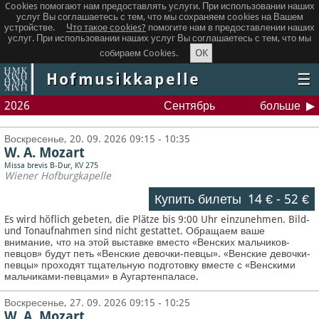
Cookies помогают нам предоставлять услуги. При использовании наших
услуг Вы соглашаетесь с тем, что мы сохраняем сookies на Вашем
устройстве.
Что такое сookies?
помогите нам в предоставлении наших
услуг. При использовании наших услуг Вы соглашаетесь с тем, что мы
OK
собираем Cookies.
Hofmusikkapelle
☰
2026
Сентябрь
больше
Воскресенье, 20. 09. 2026 09:15 - 10:35
W. A. Mozart
Missa brevis B-Dur, KV 275
Wiener Hofburgkapelle
Купить билеты
14 €
-
52 €
Es wird höflich gebeten, die Plätze bis 9:00 Uhr einzunehmen. Bild-
und Tonaufnahmen sind nicht gestattet.
Обращаем ваше
внимание, что на этой выставке вместо «Венских мальчиков-
певцов» будут петь «Венские девочки-певцы». «Венские девочки-
певцы» проходят тщательную подготовку вместе с «Венскими
мальчиками-певцами» в Аугартенпаласе.
Воскресенье, 27. 09. 2026 09:15 - 10:25
W. A. Mozart