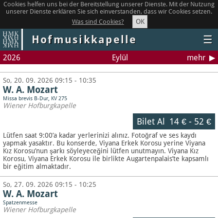
Cookies helfen uns bei der Bereitstellung unserer Dienste. Mit der Nutzung
unserer Dienste erklären Sie sich einverstanden, dass wir Cookies setzen.
OK
Was sind Cookies?
Hofmusikkapelle
☰
2026
Eylül
mehr
So, 20. 09. 2026 09:15 - 10:35
W. A. Mozart
Missa brevis B-Dur, KV 275
Wiener Hofburgkapelle
Bilet Al
14 €
-
52 €
Lütfen saat 9:00’a kadar yerlerinizi alınız. Fotoğraf ve ses kaydı
yapmak yasaktır.
Bu konserde, Viyana Erkek Korosu yerine Viyana
Kız Korosu’nun şarkı söyleyeceğini lütfen unutmayın. Viyana Kız
Korosu, Viyana Erkek Korosu ile birlikte Augartenpalais’te kapsamlı
bir eğitim almaktadır.
So, 27. 09. 2026 09:15 - 10:25
W. A. Mozart
Spatzenmesse
Wiener Hofburgkapelle