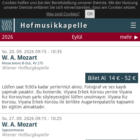
Cookies helfen uns bei der Bereitstellung unserer Dienste. Mit der Nutzung
unserer Dienste erklären Sie sich einverstanden, dass wir Cookies setzen.
OK
Was sind Cookies?
Hofmusikkapelle
☰
2026
Eylül
mehr
So, 20. 09. 2026 09:15 - 10:35
W. A. Mozart
Missa brevis B-Dur, KV 275
Wiener Hofburgkapelle
Bilet Al
14 €
-
52 €
Lütfen saat 9:00’a kadar yerlerinizi alınız. Fotoğraf ve ses kaydı
yapmak yasaktır.
Bu konserde, Viyana Erkek Korosu yerine Viyana
Kız Korosu’nun şarkı söyleyeceğini lütfen unutmayın. Viyana Kız
Korosu, Viyana Erkek Korosu ile birlikte Augartenpalais’te kapsamlı
bir eğitim almaktadır.
So, 27. 09. 2026 09:15 - 10:25
W. A. Mozart
Spatzenmesse
Wiener Hofburgkapelle