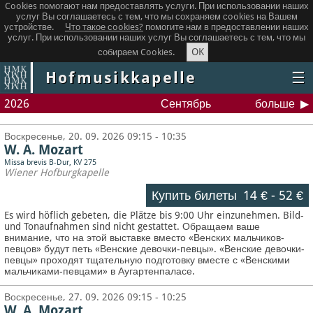
Cookies помогают нам предоставлять услуги. При использовании наших
услуг Вы соглашаетесь с тем, что мы сохраняем сookies на Вашем
устройстве.
Что такое сookies?
помогите нам в предоставлении наших
услуг. При использовании наших услуг Вы соглашаетесь с тем, что мы
OK
собираем Cookies.
Hofmusikkapelle
☰
2026
Сентябрь
больше
Воскресенье, 20. 09. 2026 09:15 - 10:35
W. A. Mozart
Missa brevis B-Dur, KV 275
Wiener Hofburgkapelle
Купить билеты
14 €
-
52 €
Es wird höflich gebeten, die Plätze bis 9:00 Uhr einzunehmen. Bild-
und Tonaufnahmen sind nicht gestattet.
Обращаем ваше
внимание, что на этой выставке вместо «Венских мальчиков-
певцов» будут петь «Венские девочки-певцы». «Венские девочки-
певцы» проходят тщательную подготовку вместе с «Венскими
мальчиками-певцами» в Аугартенпаласе.
Воскресенье, 27. 09. 2026 09:15 - 10:25
W. A. Mozart