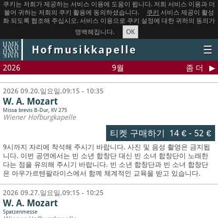
쿠키는 저희가 제공하는 서비스 이용에 도움이 됩니다. 저희 서비스 이용과 더
불어 귀하는 저희의 쿠키 활용에 동의하셨습니다.
쿠키
서비스 제공이 활성
화 되도록 협조해 주십시오. 서비스 이용으로 쿠키 설정에 대한 귀하의 동의가
OK
명백해집니다.
Hofmusikkapelle
☰
2026
9월
좀 더
2026 09.20.일요일,09:15 - 10:35
W. A. Mozart
Missa brevis B-Dur, KV 275
Wiener Hofburgkapelle
티켓 구매하기
14 €
-
52 €
9시까지 자리에 착석해 주시기 바랍니다. 사진 및 음성 촬영은 금지됩
니다.
이번 공연에서는 빈 소년 합창단 대신 빈 소녀 합창단이 노래한
다는 점을 유의해 주시기 바랍니다. 빈 소년 합창단과 빈 소녀 합창단
은 아우가르텐팔라이스에서 함께 체계적인 교육을 받고 있습니다.
2026 09.27.일요일,09:15 - 10:25
W. A. Mozart
Spatzenmesse