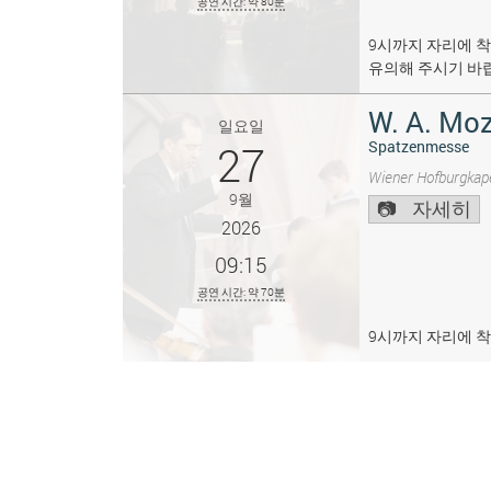
공연 시간: 약 80분
9시까지 자리에 착
유의해 주시기 바
W. A. Moz
일요일
27
Spatzenmesse
Wiener Hofburgkape
9월
자세히
2026
09:15
공연 시간: 약 70분
9시까지 자리에 착