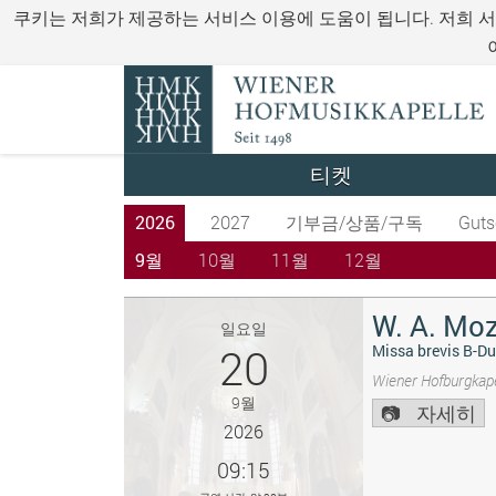
쿠키는 저희가 제공하는 서비스 이용에 도움이 됩니다. 저희 
티켓
2026
2027
기부금/상품/구독
Guts
9월
10월
11월
12월
W. A. Moz
일요일
20
Missa brevis B-Du
Wiener Hofburgkape
9월
자세히
2026
09:15