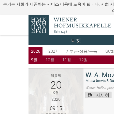
쿠키는 저희가 제공하는 서비스 이용에 도움이 됩니다. 저희 
티켓
2026
2027
기부금/상품/구독
Guts
9월
10월
11월
12월
W. A. Moz
일요일
20
Missa brevis B-Du
Wiener Hofburgkape
9월
자세히
2026
09:15