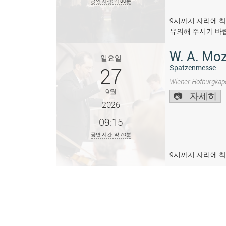
공연 시간: 약 80분
9시까지 자리에 착
유의해 주시기 바
W. A. Moz
일요일
27
Spatzenmesse
Wiener Hofburgkape
9월
자세히
2026
09:15
공연 시간: 약 70분
9시까지 자리에 착