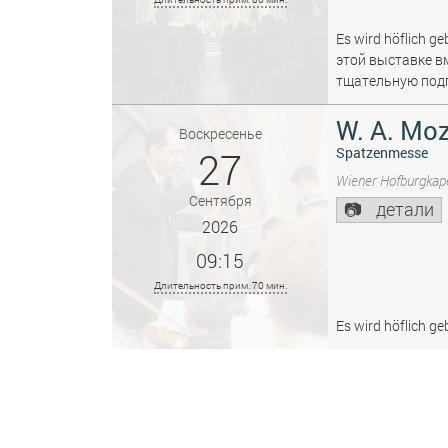
Es wird höflich ge
этой выставке в
тщательную подг
W. A. Moz
Воскресенье
27
Spatzenmesse
Wiener Hofburgkape
Сентября
детали
2026
09:15
Длительность прим. 70 мин.
Es wird höflich ge