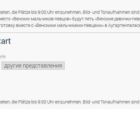
beten, die Plätze bis 9:00 Uhr einzunehmen. Bild- und Tonaufnahmen sind 
место «Венских мальчиков-певцов» будут петь «Венские девочки-пев
отовку вместе с «Венскими мальчиками-певцами» в Аугартенпаласе
art
lle
другие представления
beten, die Plätze bis 9:00 Uhr einzunehmen. Bild- und Tonaufnahmen sind 