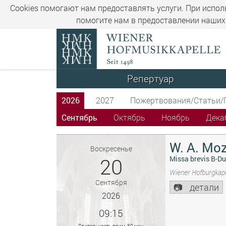
Cookies помогают нам предоставлять услуги. При испол
помогите нам в предоставлении наших 
Репертуар
2026
2027
Пожертвования/Статьи/
Сентябрь
Октябрь
Ноябрь
Дека
W. A. Moz
Воскресенье
20
Missa brevis B-Du
Wiener Hofburgkape
Сентября
детали
2026
09:15
Длительность прим. 80 мин.