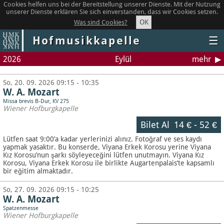
Cookies helfen uns bei der Bereitstellung unserer Dienste. Mit der Nutzung
unserer Dienste erklären Sie sich einverstanden, dass wir Cookies setzen.
OK
Was sind Cookies?
Hofmusikkapelle
☰
2026
Eylül
mehr
So, 20. 09. 2026 09:15 - 10:35
W. A. Mozart
Missa brevis B-Dur, KV 275
Wiener Hofburgkapelle
Bilet Al
14 €
-
52 €
Lütfen saat 9:00’a kadar yerlerinizi alınız. Fotoğraf ve ses kaydı
yapmak yasaktır.
Bu konserde, Viyana Erkek Korosu yerine Viyana
Kız Korosu’nun şarkı söyleyeceğini lütfen unutmayın. Viyana Kız
Korosu, Viyana Erkek Korosu ile birlikte Augartenpalais’te kapsamlı
bir eğitim almaktadır.
So, 27. 09. 2026 09:15 - 10:25
W. A. Mozart
Spatzenmesse
Wiener Hofburgkapelle