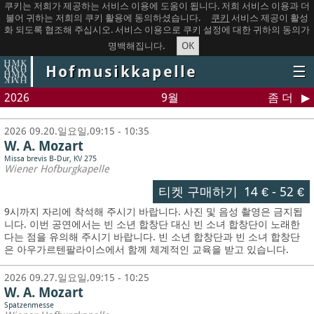
쿠키는 저희가 제공하는 서비스 이용에 도움이 됩니다. 저희 서비스 이용과 더
불어 귀하는 저희의 쿠키 활용에 동의하셨습니다.
쿠키
서비스 제공이 활성
화 되도록 협조해 주십시오. 서비스 이용으로 쿠키 설정에 대한 귀하의 동의가
OK
명백해집니다.
Hofmusikkapelle
☰
2026
9월
좀 더
2026 09.20.일요일,09:15 - 10:35
W. A. Mozart
Missa brevis B-Dur, KV 275
Wiener Hofburgkapelle
티켓 구매하기
14 €
-
52 €
9시까지 자리에 착석해 주시기 바랍니다. 사진 및 음성 촬영은 금지됩
니다.
이번 공연에서는 빈 소년 합창단 대신 빈 소녀 합창단이 노래한
다는 점을 유의해 주시기 바랍니다. 빈 소년 합창단과 빈 소녀 합창단
은 아우가르텐팔라이스에서 함께 체계적인 교육을 받고 있습니다.
2026 09.27.일요일,09:15 - 10:25
W. A. Mozart
Spatzenmesse