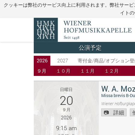
クッキーは弊社のサービス向上に利用されます。弊社サービ
イトの
公演予定
2026
2027
寄付金/商品/オプション登
９月
１０月
１１月
１２月
W. A. Moz
日曜日
20
Missa brevis B-Du
Wiener Hofburgkape
９月
詳細
2026
9:15 am