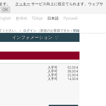
ます。
クッキー
サービス向上に役立てられます。ウェブサ
OK
English
한국어
Türkçe
日本語
Русский
ください。 »
ログイン
| 新規のお客様ですか »
登録
インフォメーション
入手可
52,00 €
入手可
38,00 €
入手可
22,00 €
入手可
14,00 €