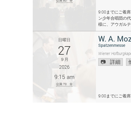
公演: 80 分
9:00までにご
ン少年合唱団の代
様に、アウガルテ
W. A. Moz
日曜日
27
Spatzenmesse
Wiener Hofburgkape
９月
詳細
2026
9:15 am
公演: 70 分
9:00までにご