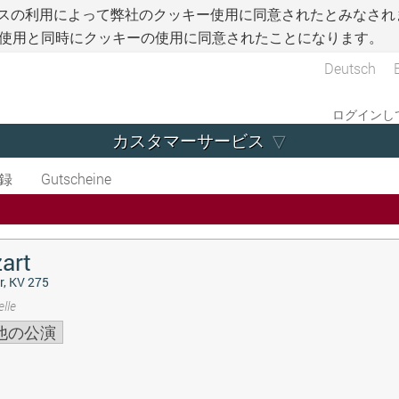
スの利用によって弊社のクッキー使用に同意されたとみなされ
使用と同時にクッキーの使用に同意されたことになります。
Deutsch
ログインして
カスタマーサービス
録
Gutscheine
art
r, KV 275
lle
他の公演