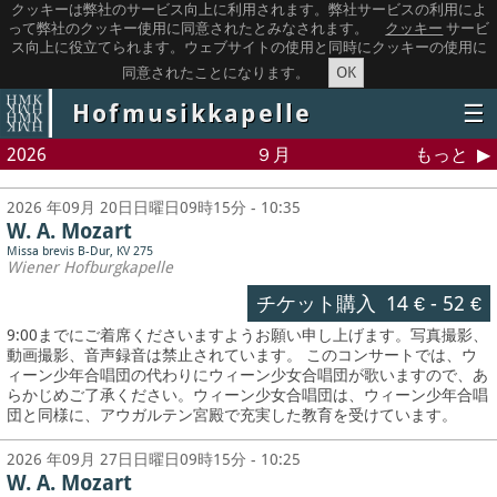
クッキーは弊社のサービス向上に利用されます。弊社サービスの利用によ
って弊社のクッキー使用に同意されたとみなされます。
クッキー
サービ
ス向上に役立てられます。ウェブサイトの使用と同時にクッキーの使用に
OK
同意されたことになります。
Hofmusikkapelle
☰
2026
９月
もっと
2026 年09月 20日日曜日09時15分 - 10:35
W. A. Mozart
Missa brevis B-Dur, KV 275
Wiener Hofburgkapelle
チケット購入
14 €
-
52 €
9:00までにご着席くださいますようお願い申し上げます。写真撮影、
動画撮影、音声録音は禁止されています。
このコンサートでは、ウ
ィーン少年合唱団の代わりにウィーン少女合唱団が歌いますので、あ
らかじめご了承ください。ウィーン少女合唱団は、ウィーン少年合唱
団と同様に、アウガルテン宮殿で充実した教育を受けています。
2026 年09月 27日日曜日09時15分 - 10:25
W. A. Mozart