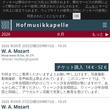
クッキーは弊社のサービス向上に利用されます。弊社サービスの利用によ
って弊社のクッキー使用に同意されたとみなされます。
クッキー
サービ
ス向上に役立てられます。ウェブサイトの使用と同時にクッキーの使用に
OK
同意されたことになります。
Hofmusikkapelle
☰
2026
９月
もっと
2026 年09月 20日日曜日09時15分 - 10:35
W. A. Mozart
Missa brevis B-Dur, KV 275
Wiener Hofburgkapelle
チケット購入
14 €
-
52 €
9:00までにご着席くださいますようお願い申し上げます。写真撮影、
動画撮影、音声録音は禁止されています。
このコンサートでは、ウ
ィーン少年合唱団の代わりにウィーン少女合唱団が歌いますので、あ
らかじめご了承ください。ウィーン少女合唱団は、ウィーン少年合唱
団と同様に、アウガルテン宮殿で充実した教育を受けています。
2026 年09月 27日日曜日09時15分 - 10:25
W. A. Mozart