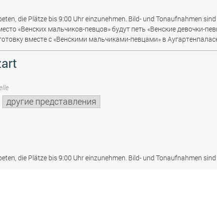
beten, die Plätze bis 9:00 Uhr einzunehmen. Bild- und Tonaufnahmen sind 
место «Венских мальчиков-певцов» будут петь «Венские девочки-пев
отовку вместе с «Венскими мальчиками-певцами» в Аугартенпаласе
art
lle
другие представления
beten, die Plätze bis 9:00 Uhr einzunehmen. Bild- und Tonaufnahmen sind 