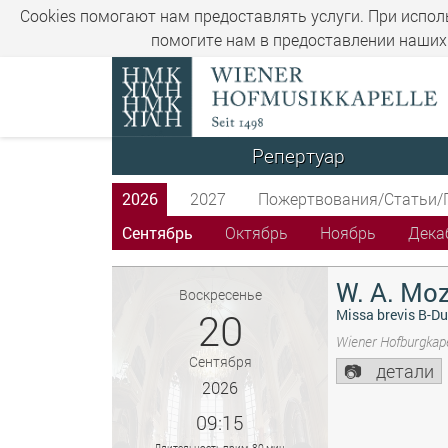
Cookies помогают нам предоставлять услуги. При испол
помогите нам в предоставлении наших 
Репертуар
2026
2027
Пожертвования/Статьи/
Сентябрь
Октябрь
Ноябрь
Дека
W. A. Moz
Воскресенье
20
Missa brevis B-Du
Wiener Hofburgkape
Сентября
детали
2026
09:15
Длительность прим. 80 мин.