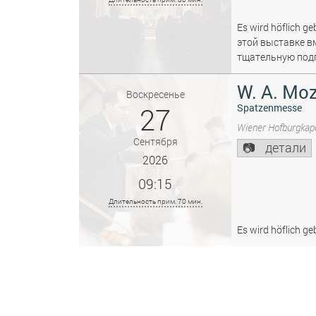
Es wird höflich ge
этой выставке в
тщательную подг
W. A. Moz
Воскресенье
27
Spatzenmesse
Wiener Hofburgkape
Сентября
детали
2026
09:15
Длительность прим. 70 мин.
Es wird höflich ge