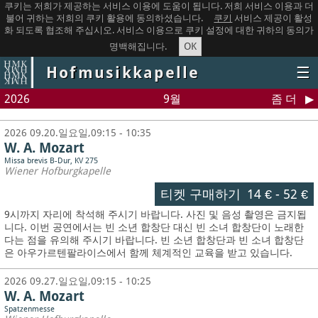
쿠키는 저희가 제공하는 서비스 이용에 도움이 됩니다. 저희 서비스 이용과 더
불어 귀하는 저희의 쿠키 활용에 동의하셨습니다.
쿠키
서비스 제공이 활성
화 되도록 협조해 주십시오. 서비스 이용으로 쿠키 설정에 대한 귀하의 동의가
OK
명백해집니다.
Hofmusikkapelle
☰
2026
9월
좀 더
2026 09.20.일요일,09:15 - 10:35
W. A. Mozart
Missa brevis B-Dur, KV 275
Wiener Hofburgkapelle
티켓 구매하기
14 €
-
52 €
9시까지 자리에 착석해 주시기 바랍니다. 사진 및 음성 촬영은 금지됩
니다.
이번 공연에서는 빈 소년 합창단 대신 빈 소녀 합창단이 노래한
다는 점을 유의해 주시기 바랍니다. 빈 소년 합창단과 빈 소녀 합창단
은 아우가르텐팔라이스에서 함께 체계적인 교육을 받고 있습니다.
2026 09.27.일요일,09:15 - 10:25
W. A. Mozart
Spatzenmesse