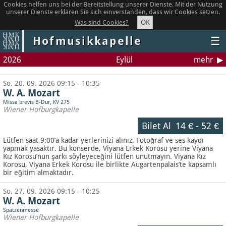
Cookies helfen uns bei der Bereitstellung unserer Dienste. Mit der Nutzung
unserer Dienste erklären Sie sich einverstanden, dass wir Cookies setzen.
OK
Was sind Cookies?
Hofmusikkapelle
☰
2026
Eylül
mehr
So, 20. 09. 2026 09:15 - 10:35
W. A. Mozart
Missa brevis B-Dur, KV 275
Wiener Hofburgkapelle
Bilet Al
14 €
-
52 €
Lütfen saat 9:00’a kadar yerlerinizi alınız. Fotoğraf ve ses kaydı
yapmak yasaktır.
Bu konserde, Viyana Erkek Korosu yerine Viyana
Kız Korosu’nun şarkı söyleyeceğini lütfen unutmayın. Viyana Kız
Korosu, Viyana Erkek Korosu ile birlikte Augartenpalais’te kapsamlı
bir eğitim almaktadır.
So, 27. 09. 2026 09:15 - 10:25
W. A. Mozart
Spatzenmesse
Wiener Hofburgkapelle