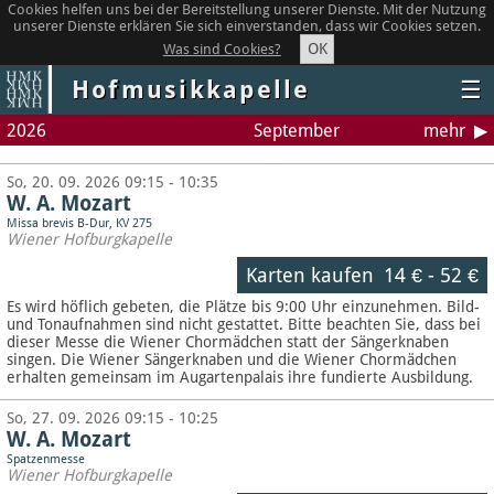
Cookies helfen uns bei der Bereitstellung unserer Dienste. Mit der Nutzung
unserer Dienste erklären Sie sich einverstanden, dass wir Cookies setzen.
OK
Was sind Cookies?
Hofmusikkapelle
☰
2026
September
mehr
So, 20. 09. 2026 09:15 - 10:35
W. A. Mozart
Missa brevis B-Dur, KV 275
Wiener Hofburgkapelle
Karten kaufen
14 €
-
52 €
Es wird höflich gebeten, die Plätze bis 9:00 Uhr einzunehmen. Bild-
und Tonaufnahmen sind nicht gestattet.
Bitte beachten Sie, dass bei
dieser Messe die Wiener Chormädchen statt der Sängerknaben
singen. Die Wiener Sängerknaben und die Wiener Chormädchen
erhalten gemeinsam im Augartenpalais ihre fundierte Ausbildung.
So, 27. 09. 2026 09:15 - 10:25
W. A. Mozart
Spatzenmesse
Wiener Hofburgkapelle