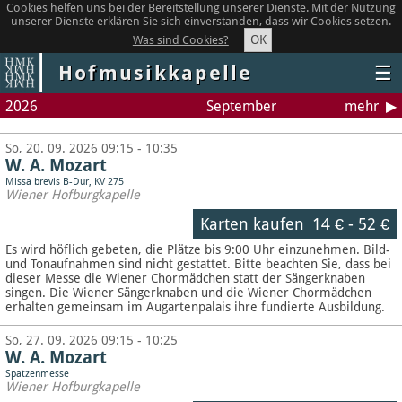
Cookies helfen uns bei der Bereitstellung unserer Dienste. Mit der Nutzung
unserer Dienste erklären Sie sich einverstanden, dass wir Cookies setzen.
OK
Was sind Cookies?
Hofmusikkapelle
☰
2026
September
mehr
So, 20. 09. 2026 09:15 - 10:35
W. A. Mozart
Missa brevis B-Dur, KV 275
Wiener Hofburgkapelle
Karten kaufen
14 €
-
52 €
Es wird höflich gebeten, die Plätze bis 9:00 Uhr einzunehmen. Bild-
und Tonaufnahmen sind nicht gestattet.
Bitte beachten Sie, dass bei
dieser Messe die Wiener Chormädchen statt der Sängerknaben
singen. Die Wiener Sängerknaben und die Wiener Chormädchen
erhalten gemeinsam im Augartenpalais ihre fundierte Ausbildung.
So, 27. 09. 2026 09:15 - 10:25
W. A. Mozart
Spatzenmesse
Wiener Hofburgkapelle