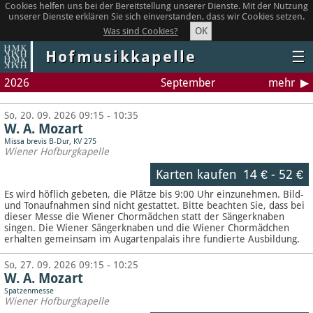
Cookies helfen uns bei der Bereitstellung unserer Dienste. Mit der Nutzung
unserer Dienste erklären Sie sich einverstanden, dass wir Cookies setzen.
OK
Was sind Cookies?
Hofmusikkapelle
☰
2026
September
mehr
So, 20. 09. 2026 09:15 - 10:35
W. A. Mozart
Missa brevis B-Dur, KV 275
Wiener Hofburgkapelle
Karten kaufen
14 €
-
52 €
Es wird höflich gebeten, die Plätze bis 9:00 Uhr einzunehmen. Bild-
und Tonaufnahmen sind nicht gestattet.
Bitte beachten Sie, dass bei
dieser Messe die Wiener Chormädchen statt der Sängerknaben
singen. Die Wiener Sängerknaben und die Wiener Chormädchen
erhalten gemeinsam im Augartenpalais ihre fundierte Ausbildung.
So, 27. 09. 2026 09:15 - 10:25
W. A. Mozart
Spatzenmesse
Wiener Hofburgkapelle