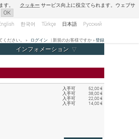
ます。
クッキー
サービス向上に役立てられます。ウェブサ
OK
English
한국어
Türkçe
日本語
Русский
ください。 »
ログイン
| 新規のお客様ですか »
登録
インフォメーション
入手可
52,00 €
入手可
38,00 €
入手可
22,00 €
入手可
14,00 €