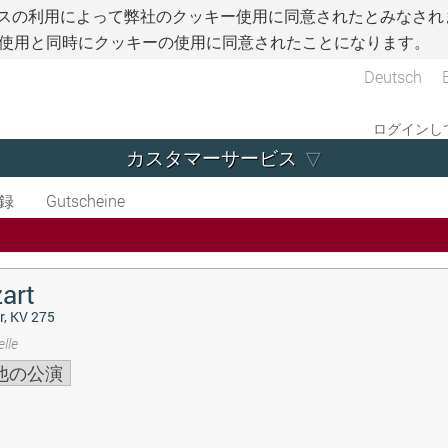
スの利用によって弊社のクッキー使用に同意されたとみなされ
使用と同時にクッキーの使用に同意されたことになります。
Deutsch
ログインして
カスタマーサービス
録
Gutscheine
art
r, KV 275
lle
他の公演