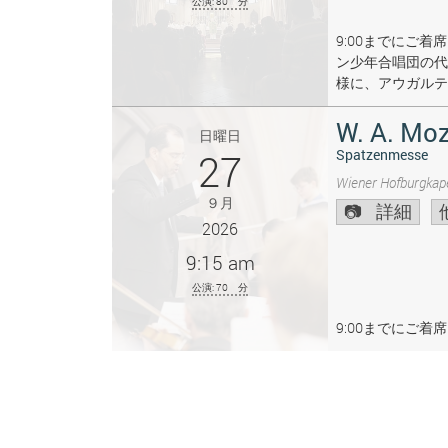
公演: 80 分
9:00までにご
ン少年合唱団の代
様に、アウガルテ
W. A. Moz
日曜日
27
Spatzenmesse
Wiener Hofburgkape
９月
詳細
2026
9:15 am
公演: 70 分
9:00までにご