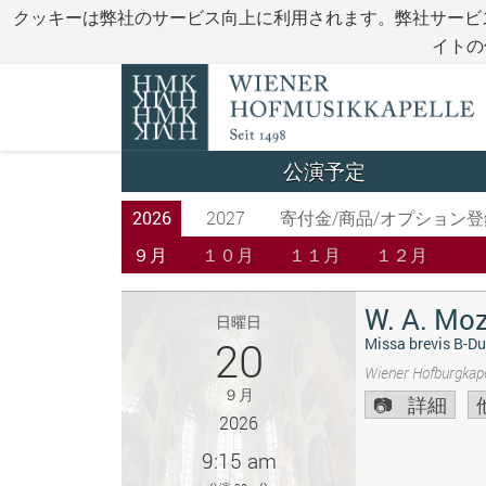
クッキーは弊社のサービス向上に利用されます。弊社サービ
イトの
公演予定
2026
2027
寄付金/商品/オプション登
９月
１０月
１１月
１２月
W. A. Moz
日曜日
20
Missa brevis B-Du
Wiener Hofburgkape
９月
詳細
2026
9:15 am