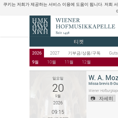
쿠키는 저희가 제공하는 서비스 이용에 도움이 됩니다. 저희 
티켓
2026
2027
기부금/상품/구독
Guts
9월
10월
11월
12월
W. A. Moz
일요일
20
Missa brevis B-Du
Wiener Hofburgkape
9월
자세히
2026
09:15