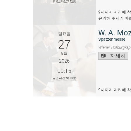
공연 시간: 약 80분
9시까지 자리에 착
유의해 주시기 바
W. A. Moz
일요일
27
Spatzenmesse
Wiener Hofburgkape
9월
자세히
2026
09:15
공연 시간: 약 70분
9시까지 자리에 착