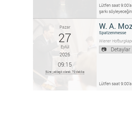
Lütfen saat 9:00’a
şarkı söyleyeceğin
W. A. Moz
Pazar
27
Spatzenmesse
Wiener Hofburgkape
Eylül
Detaylar
2026
09:15
Süre: yaklaşık olarak. 70 dakika
Lütfen saat 9:00’a