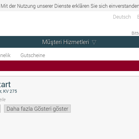
. Mit der Nutzung unserer Dienste erklären Sie sich einverstande
Deutsch
Bitt
Müşteri Hizmetleri
nelik
Gutscheine
art
r, KV 275
lle
Daha fazla Gösteri göster