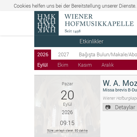
Cookies helfen uns bei der Bereitstellung unserer Dienste
Etkinlikler
2026
2027
Bağışta Bulun/Makale/Abo
Eylül
Ekim
Kasım
Aralık
W. A. Moz
Pazar
20
Missa brevis B-Du
Wiener Hofburgkape
Eylül
Detaylar
2026
09:15
Süre: yaklaşık olarak. 80 dakika