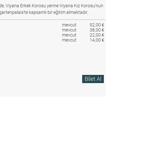
e, Viyana Erkek Korosu yerine Viyana Kız Korosu’nun
gartenpalais’te kapsamlı bir eğitim almaktadır.
mevcut
52,00 €
mevcut
38,00 €
mevcut
22,00 €
mevcut
14,00 €
Bilet Al