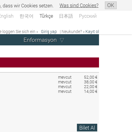
OK
n, dass wir Cookies setzen.
Was sind Cookies?
English
한국어
Türkçe
日本語
Русский
e loggen Sie sich ein »
Giriş yap
| Neukunde? »
Kayıt ol
Enformasyon
mevcut
52,00 €
mevcut
38,00 €
mevcut
22,00 €
mevcut
14,00 €
Bilet Al