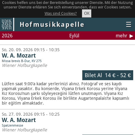
Cookies helfen uns bei der Bereitstellung unserer Dienste. Mit der Nutzung
unserer Dienste erklären Sie sich einverstanden, dass wir Cookies setzen.
OK
Was sind Cookies?
Hofmusikkapelle
☰
2026
Eylül
mehr
So, 20. 09. 2026 09:15 - 10:35
W. A. Mozart
Missa brevis B-Dur, KV 275
Wiener Hofburgkapelle
Bilet Al
14 €
-
52 €
Lütfen saat 9:00’a kadar yerlerinizi alınız. Fotoğraf ve ses kaydı
yapmak yasaktır.
Bu konserde, Viyana Erkek Korosu yerine Viyana
Kız Korosu’nun şarkı söyleyeceğini lütfen unutmayın. Viyana Kız
Korosu, Viyana Erkek Korosu ile birlikte Augartenpalais’te kapsamlı
bir eğitim almaktadır.
So, 27. 09. 2026 09:15 - 10:25
W. A. Mozart
Spatzenmesse
Wiener Hofburgkapelle