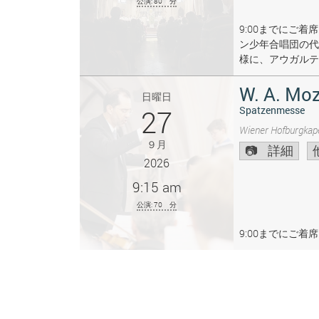
公演: 80 分
9:00までにご
ン少年合唱団の代
様に、アウガルテ
W. A. Moz
日曜日
27
Spatzenmesse
Wiener Hofburgkape
９月
詳細
2026
9:15 am
公演: 70 分
9:00までにご