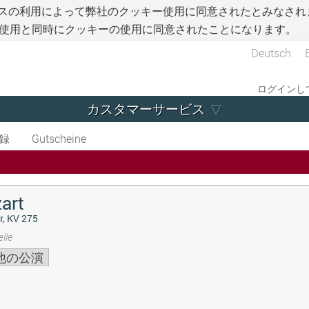
スの利用によって弊社のクッキー使用に同意されたとみなされ
使用と同時にクッキーの使用に同意されたことになります。
Deutsch
ログインして
カスタマーサービス
録
Gutscheine
art
r, KV 275
lle
他の公演