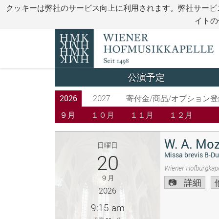
クッキーは弊社のサービス向上に利用されます。弊社サービ
イトの
公演予定
2026
2027
寄付金/商品/オプション登
９月
１０月
１１月
１２月
W. A. Moz
日曜日
20
Missa brevis B-Du
Wiener Hofburgkape
９月
詳細
2026
9:15 am