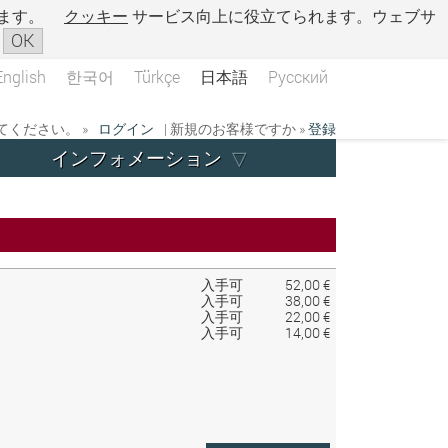
ます。
クッキー
サービス向上に役立てられます。ウェブサ
OK
English
한국어
Türkçe
日本語
Русский
ください。 »
ログイン
| 新規のお客様ですか »
登録
インフォメーション
入手可
52,00 €
入手可
38,00 €
入手可
22,00 €
入手可
14,00 €