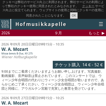
クッキーは弊社のサービス向上に利用されます。弊社サービスの利用によ
って弊社のクッキー使用に同意されたとみなされます。
クッキー
サービ
ス向上に役立てられます。ウェブサイトの使用と同時にクッキーの使用に
OK
同意されたことになります。
Hofmusikkapelle
☰
2026
９月
もっと
2026 年09月 20日日曜日09時15分 - 10:35
W. A. Mozart
Missa brevis B-Dur, KV 275
Wiener Hofburgkapelle
チケット購入
14 €
-
52 €
9:00までにご着席くださいますようお願い申し上げます。写真撮影、
動画撮影、音声録音は禁止されています。
このコンサートでは、ウ
ィーン少年合唱団の代わりにウィーン少女合唱団が歌いますので、あ
らかじめご了承ください。ウィーン少女合唱団は、ウィーン少年合唱
団と同様に、アウガルテン宮殿で充実した教育を受けています。
2026 年09月 27日日曜日09時15分 - 10:25
W. A. Mozart