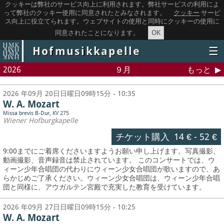
クッキーは弊社のサービス向上に利用されます。弊社サービスの利用によ
って弊社のクッキー使用に同意されたとみなされます。
クッキー
サービ
ス向上に役立てられます。ウェブサイトの使用と同時にクッキーの使用に
OK
同意されたことになります。
Hofmusikkapelle
☰
2026
９月
もっと
2026 年09月 20日日曜日09時15分 - 10:35
W. A. Mozart
Missa brevis B-Dur, KV 275
Wiener Hofburgkapelle
チケット購入
14 €
-
52 €
9:00までにご着席くださいますようお願い申し上げます。写真撮影、
動画撮影、音声録音は禁止されています。
このコンサートでは、ウ
ィーン少年合唱団の代わりにウィーン少女合唱団が歌いますので、あ
らかじめご了承ください。ウィーン少女合唱団は、ウィーン少年合唱
団と同様に、アウガルテン宮殿で充実した教育を受けています。
2026 年09月 27日日曜日09時15分 - 10:25
W. A. Mozart