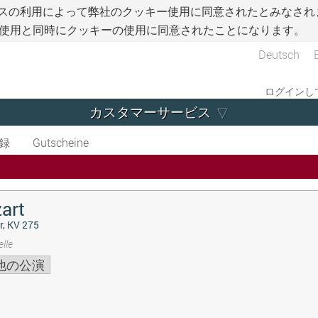
スの利用によって弊社のクッキー使用に同意されたとみなされ
使用と同時にクッキーの使用に同意されたことになります。
Deutsch
ログインして
カスタマーサービス
録
Gutscheine
art
r, KV 275
lle
他の公演