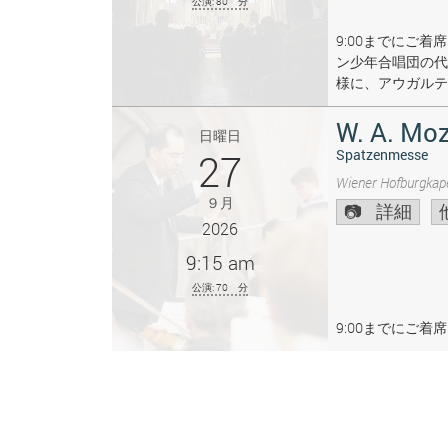
公演: 80 分
9:00までにご
ン少年合唱団の代
様に、アウガルテ
W. A. Moz
日曜日
27
Spatzenmesse
Wiener Hofburgkape
９月
詳細
2026
9:15 am
公演: 70 分
9:00までにご