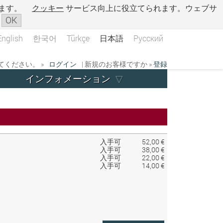
ます。
クッキー
サービス向上に役立てられます。ウェブサ
OK
English
한국어
Türkçe
日本語
Русский
ください。 »
ログイン
| 新規のお客様ですか »
登録
インフォメーション
入手可
52,00 €
入手可
38,00 €
入手可
22,00 €
入手可
14,00 €