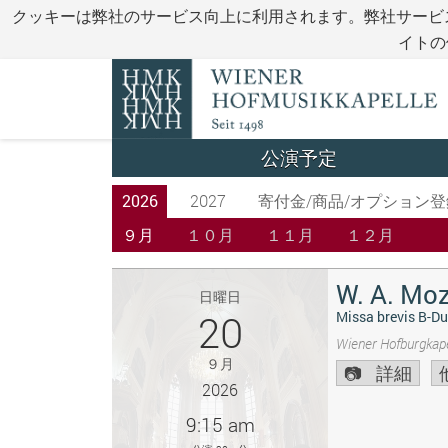
クッキーは弊社のサービス向上に利用されます。弊社サービ
イトの
公演予定
2026
2027
寄付金/商品/オプション登
９月
１０月
１１月
１２月
W. A. Moz
日曜日
20
Missa brevis B-Du
Wiener Hofburgkape
９月
詳細
2026
9:15 am