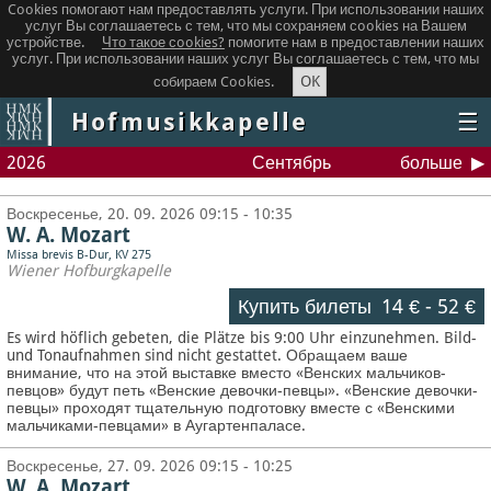
Cookies помогают нам предоставлять услуги. При использовании наших
услуг Вы соглашаетесь с тем, что мы сохраняем сookies на Вашем
устройстве.
Что такое сookies?
помогите нам в предоставлении наших
услуг. При использовании наших услуг Вы соглашаетесь с тем, что мы
OK
собираем Cookies.
Hofmusikkapelle
☰
2026
Сентябрь
больше
Воскресенье, 20. 09. 2026 09:15 - 10:35
W. A. Mozart
Missa brevis B-Dur, KV 275
Wiener Hofburgkapelle
Купить билеты
14 €
-
52 €
Es wird höflich gebeten, die Plätze bis 9:00 Uhr einzunehmen. Bild-
und Tonaufnahmen sind nicht gestattet.
Обращаем ваше
внимание, что на этой выставке вместо «Венских мальчиков-
певцов» будут петь «Венские девочки-певцы». «Венские девочки-
певцы» проходят тщательную подготовку вместе с «Венскими
мальчиками-певцами» в Аугартенпаласе.
Воскресенье, 27. 09. 2026 09:15 - 10:25
W. A. Mozart