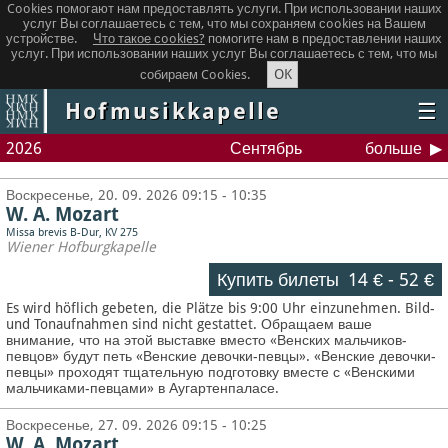
Cookies помогают нам предоставлять услуги. При использовании наших
услуг Вы соглашаетесь с тем, что мы сохраняем сookies на Вашем
устройстве.
Что такое сookies?
помогите нам в предоставлении наших
услуг. При использовании наших услуг Вы соглашаетесь с тем, что мы
OK
собираем Cookies.
Hofmusikkapelle
☰
2026
Сентябрь
больше
Воскресенье, 20. 09. 2026 09:15 - 10:35
W. A. Mozart
Missa brevis B-Dur, KV 275
Wiener Hofburgkapelle
Купить билеты
14 €
-
52 €
Es wird höflich gebeten, die Plätze bis 9:00 Uhr einzunehmen. Bild-
und Tonaufnahmen sind nicht gestattet.
Обращаем ваше
внимание, что на этой выставке вместо «Венских мальчиков-
певцов» будут петь «Венские девочки-певцы». «Венские девочки-
певцы» проходят тщательную подготовку вместе с «Венскими
мальчиками-певцами» в Аугартенпаласе.
Воскресенье, 27. 09. 2026 09:15 - 10:25
W. A. Mozart