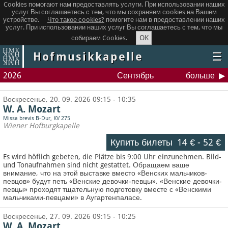
Cookies помогают нам предоставлять услуги. При использовании наших
услуг Вы соглашаетесь с тем, что мы сохраняем сookies на Вашем
устройстве.
Что такое сookies?
помогите нам в предоставлении наших
услуг. При использовании наших услуг Вы соглашаетесь с тем, что мы
OK
собираем Cookies.
Hofmusikkapelle
☰
2026
Сентябрь
больше
Воскресенье, 20. 09. 2026 09:15 - 10:35
W. A. Mozart
Missa brevis B-Dur, KV 275
Wiener Hofburgkapelle
Купить билеты
14 €
-
52 €
Es wird höflich gebeten, die Plätze bis 9:00 Uhr einzunehmen. Bild-
und Tonaufnahmen sind nicht gestattet.
Обращаем ваше
внимание, что на этой выставке вместо «Венских мальчиков-
певцов» будут петь «Венские девочки-певцы». «Венские девочки-
певцы» проходят тщательную подготовку вместе с «Венскими
мальчиками-певцами» в Аугартенпаласе.
Воскресенье, 27. 09. 2026 09:15 - 10:25
W. A. Mozart