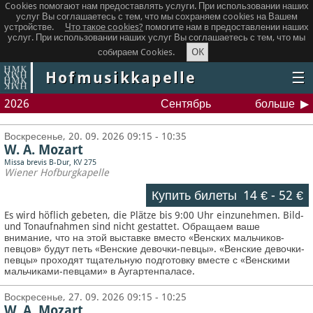
Cookies помогают нам предоставлять услуги. При использовании наших
услуг Вы соглашаетесь с тем, что мы сохраняем сookies на Вашем
устройстве.
Что такое сookies?
помогите нам в предоставлении наших
услуг. При использовании наших услуг Вы соглашаетесь с тем, что мы
OK
собираем Cookies.
Hofmusikkapelle
☰
2026
Сентябрь
больше
Воскресенье, 20. 09. 2026 09:15 - 10:35
W. A. Mozart
Missa brevis B-Dur, KV 275
Wiener Hofburgkapelle
Купить билеты
14 €
-
52 €
Es wird höflich gebeten, die Plätze bis 9:00 Uhr einzunehmen. Bild-
und Tonaufnahmen sind nicht gestattet.
Обращаем ваше
внимание, что на этой выставке вместо «Венских мальчиков-
певцов» будут петь «Венские девочки-певцы». «Венские девочки-
певцы» проходят тщательную подготовку вместе с «Венскими
мальчиками-певцами» в Аугартенпаласе.
Воскресенье, 27. 09. 2026 09:15 - 10:25
W. A. Mozart