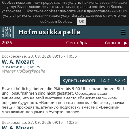
Cookies помогают нам предоставлять услуги. При использовании наших
услуг Вы соглашаетесь с тем, что мы сохраняем сookies на Вашем
устройстве.
Что такое сookies?
помогите нам в предоставлении наших
услуг. При использовании наших услуг Вы соглашаетесь с тем, что мы
OK
собираем Cookies.
Hofmusikkapelle
☰
2026
Сентябрь
больше
Воскресенье, 20. 09. 2026 09:15 - 10:35
W. A. Mozart
Missa brevis B-Dur, KV 275
Wiener Hofburgkapelle
Купить билеты
14 €
-
52 €
Es wird höflich gebeten, die Plätze bis 9:00 Uhr einzunehmen. Bild-
und Tonaufnahmen sind nicht gestattet.
Обращаем ваше
внимание, что на этой выставке вместо «Венских мальчиков-
певцов» будут петь «Венские девочки-певцы». «Венские девочки-
певцы» проходят тщательную подготовку вместе с «Венскими
мальчиками-певцами» в Аугартенпаласе.
Воскресенье, 27. 09. 2026 09:15 - 10:25
W. A. Mozart