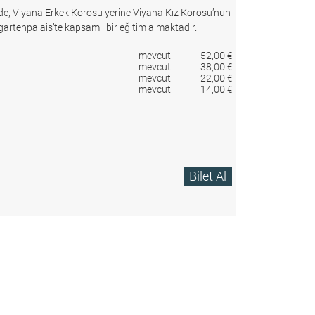
e, Viyana Erkek Korosu yerine Viyana Kız Korosu’nun
gartenpalais’te kapsamlı bir eğitim almaktadır.
mevcut
52,00 €
mevcut
38,00 €
mevcut
22,00 €
mevcut
14,00 €
Bilet Al