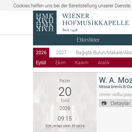
Cookies helfen uns bei der Bereitstellung unserer Dienste
Etkinlikler
2026
2027
Bağışta Bulun/Makale/Abo
Eylül
Ekim
Kasım
Aralık
W. A. Moz
Pazar
20
Missa brevis B-Du
Wiener Hofburgkape
Eylül
Detaylar
2026
09:15
Süre: yaklaşık olarak. 80 dakika