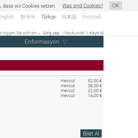
OK
n, dass wir Cookies setzen.
Was sind Cookies?
English
한국어
Türkçe
日本語
Русский
e loggen Sie sich ein »
Giriş yap
| Neukunde? »
Kayıt ol
Enformasyon
mevcut
52,00 €
mevcut
38,00 €
mevcut
22,00 €
mevcut
14,00 €
Bilet Al