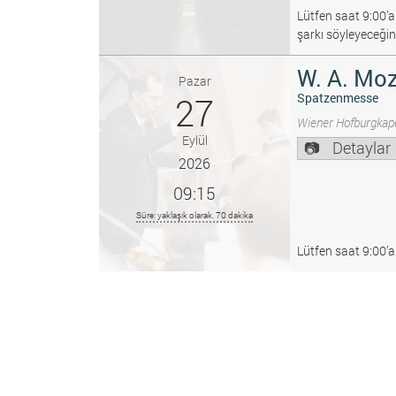
Lütfen saat 9:00’a
şarkı söyleyeceğin
W. A. Moz
Pazar
27
Spatzenmesse
Wiener Hofburgkape
Eylül
Detaylar
2026
09:15
Süre: yaklaşık olarak. 70 dakika
Lütfen saat 9:00’a