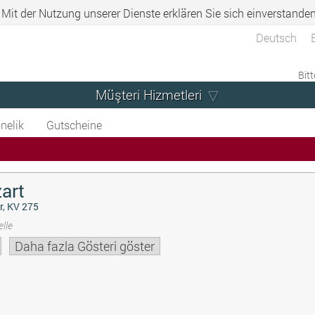
. Mit der Nutzung unserer Dienste erklären Sie sich einverstande
Deutsch
Bitt
Müşteri Hizmetleri
nelik
Gutscheine
art
r, KV 275
lle
Daha fazla Gösteri göster