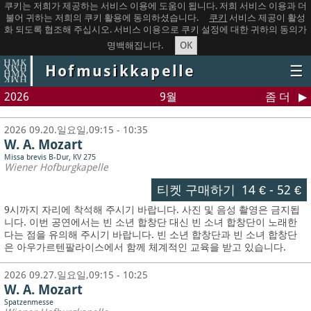
쿠키는 저희가 제공하는 서비스 이용에 도움이 됩니다. 저희 서비스 이용과 더
불어 귀하는 저희의 쿠키 활용에 동의하셨습니다.
쿠키
서비스 제공이 활성
화 되도록 협조해 주십시오. 서비스 이용으로 쿠키 설정에 대한 귀하의 동의가
OK
명백해집니다.
Hofmusikkapelle
☰
2026
9월
좀 더
2026 09.20.일요일,09:15 - 10:35
W. A. Mozart
Missa brevis B-Dur, KV 275
Wiener Hofburgkapelle
티켓 구매하기
14 €
-
52 €
9시까지 자리에 착석해 주시기 바랍니다. 사진 및 음성 촬영은 금지됩
니다.
이번 공연에서는 빈 소년 합창단 대신 빈 소녀 합창단이 노래한
다는 점을 유의해 주시기 바랍니다. 빈 소년 합창단과 빈 소녀 합창단
은 아우가르텐팔라이스에서 함께 체계적인 교육을 받고 있습니다.
2026 09.27.일요일,09:15 - 10:25
W. A. Mozart
Spatzenmesse