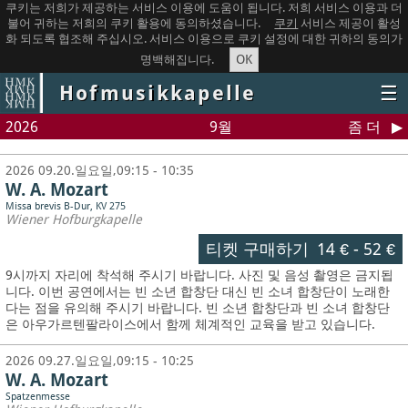
쿠키는 저희가 제공하는 서비스 이용에 도움이 됩니다. 저희 서비스 이용과 더
불어 귀하는 저희의 쿠키 활용에 동의하셨습니다.
쿠키
서비스 제공이 활성
화 되도록 협조해 주십시오. 서비스 이용으로 쿠키 설정에 대한 귀하의 동의가
OK
명백해집니다.
Hofmusikkapelle
☰
2026
9월
좀 더
2026 09.20.일요일,09:15 - 10:35
W. A. Mozart
Missa brevis B-Dur, KV 275
Wiener Hofburgkapelle
티켓 구매하기
14 €
-
52 €
9시까지 자리에 착석해 주시기 바랍니다. 사진 및 음성 촬영은 금지됩
니다.
이번 공연에서는 빈 소년 합창단 대신 빈 소녀 합창단이 노래한
다는 점을 유의해 주시기 바랍니다. 빈 소년 합창단과 빈 소녀 합창단
은 아우가르텐팔라이스에서 함께 체계적인 교육을 받고 있습니다.
2026 09.27.일요일,09:15 - 10:25
W. A. Mozart
Spatzenmesse