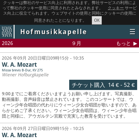
クッキーは弊社のサービス向上に利用されます。弊社サービスの利用によ
って弊社のクッキー使用に同意されたとみなされます。
クッキー
サービ
ス向上に役立てられます。ウェブサイトの使用と同時にクッキーの使用に
OK
同意されたことになります。
Hofmusikkapelle
☰
2026
９月
もっと
2026 年09月 20日日曜日09時15分 - 10:35
W. A. Mozart
Missa brevis B-Dur, KV 275
Wiener Hofburgkapelle
チケット購入
14 €
-
52 €
9:00までにご着席くださいますようお願い申し上げます。写真撮影、
動画撮影、音声録音は禁止されています。
このコンサートでは、ウ
ィーン少年合唱団の代わりにウィーン少女合唱団が歌いますので、あ
らかじめご了承ください。ウィーン少女合唱団は、ウィーン少年合唱
団と同様に、アウガルテン宮殿で充実した教育を受けています。
2026 年09月 27日日曜日09時15分 - 10:25
W. A. Mozart