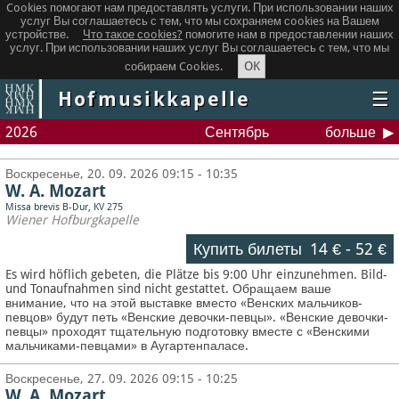
Cookies помогают нам предоставлять услуги. При использовании наших
услуг Вы соглашаетесь с тем, что мы сохраняем сookies на Вашем
устройстве.
Что такое сookies?
помогите нам в предоставлении наших
услуг. При использовании наших услуг Вы соглашаетесь с тем, что мы
OK
собираем Cookies.
Hofmusikkapelle
☰
2026
Сентябрь
больше
Воскресенье, 20. 09. 2026 09:15 - 10:35
W. A. Mozart
Missa brevis B-Dur, KV 275
Wiener Hofburgkapelle
Купить билеты
14 €
-
52 €
Es wird höflich gebeten, die Plätze bis 9:00 Uhr einzunehmen. Bild-
und Tonaufnahmen sind nicht gestattet.
Обращаем ваше
внимание, что на этой выставке вместо «Венских мальчиков-
певцов» будут петь «Венские девочки-певцы». «Венские девочки-
певцы» проходят тщательную подготовку вместе с «Венскими
мальчиками-певцами» в Аугартенпаласе.
Воскресенье, 27. 09. 2026 09:15 - 10:25
W. A. Mozart