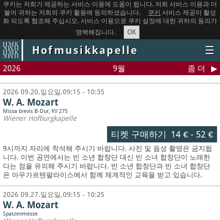
쿠키는 저희가 제공하는 서비스 이용에 도움이 됩니다. 저희 서비스 이용과 더
불어 귀하는 저희의 쿠키 활용에 동의하셨습니다.
쿠키
서비스 제공이 활성
화 되도록 협조해 주십시오. 서비스 이용으로 쿠키 설정에 대한 귀하의 동의가
OK
명백해집니다.
Hofmusikkapelle
☰
2026
9월
좀 더
2026 09.20.일요일,09:15 - 10:35
W. A. Mozart
Missa brevis B-Dur, KV 275
Wiener Hofburgkapelle
티켓 구매하기
14 €
-
52 €
9시까지 자리에 착석해 주시기 바랍니다. 사진 및 음성 촬영은 금지됩
니다.
이번 공연에서는 빈 소년 합창단 대신 빈 소녀 합창단이 노래한
다는 점을 유의해 주시기 바랍니다. 빈 소년 합창단과 빈 소녀 합창단
은 아우가르텐팔라이스에서 함께 체계적인 교육을 받고 있습니다.
2026 09.27.일요일,09:15 - 10:25
W. A. Mozart
Spatzenmesse