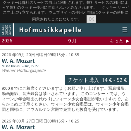
クッキーは弊社のサービス向上に利用されます。弊社サービスの利用によ
って弊社のクッキー使用に同意されたとみなされます。
クッキー
サービ
ス向上に役立てられます。ウェブサイトの使用と同時にクッキーの使用に
OK
同意されたことになります。
Hofmusikkapelle
☰
2026
９月
もっと
2026 年09月 20日日曜日09時15分 - 10:35
W. A. Mozart
Missa brevis B-Dur, KV 275
Wiener Hofburgkapelle
チケット購入
14 €
-
52 €
9:00までにご着席くださいますようお願い申し上げます。写真撮影、
動画撮影、音声録音は禁止されています。
このコンサートでは、ウ
ィーン少年合唱団の代わりにウィーン少女合唱団が歌いますので、あ
らかじめご了承ください。ウィーン少女合唱団は、ウィーン少年合唱
団と同様に、アウガルテン宮殿で充実した教育を受けています。
2026 年09月 27日日曜日09時15分 - 10:25
W. A. Mozart