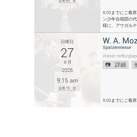
公演: 80 分
9:00までにご
ン少年合唱団の代
様に、アウガルテ
W. A. Moz
日曜日
27
Spatzenmesse
Wiener Hofburgkape
９月
詳細
2026
9:15 am
公演: 70 分
9:00までにご