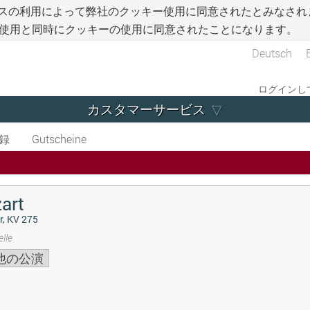
スの利用によって弊社のクッキー使用に同意されたとみなされ
使用と同時にクッキーの使用に同意されたことになります。
Deutsch
ログインして
カスタマーサービス
録
Gutscheine
art
r, KV 275
lle
他の公演