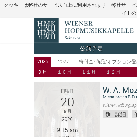
クッキーは弊社のサービス向上に利用されます。弊社サービ
イトの
公演予定
2026
2027
寄付金/商品/オプション登
９月
１０月
１１月
１２月
W. A. Moz
日曜日
20
Missa brevis B-Du
Wiener Hofburgkape
９月
詳細
2026
9:15 am