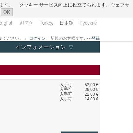
ます。
クッキー
サービス向上に役立てられます。ウェブサ
OK
English
한국어
Türkçe
日本語
Русский
ください。 »
ログイン
| 新規のお客様ですか »
登録
インフォメーション
入手可
52,00 €
入手可
38,00 €
入手可
22,00 €
入手可
14,00 €