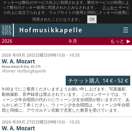
クッキーは弊社のサービス向上に利用されます。弊社サービスの利用によ
って弊社のクッキー使用に同意されたとみなされます。
クッキー
サービ
ス向上に役立てられます。ウェブサイトの使用と同時にクッキーの使用に
OK
同意されたことになります。
Hofmusikkapelle
☰
2026
９月
もっと
2026 年09月 20日日曜日09時15分 - 10:35
W. A. Mozart
Missa brevis B-Dur, KV 275
Wiener Hofburgkapelle
チケット購入
14 €
-
52 €
9:00までにご着席くださいますようお願い申し上げます。写真撮影、
動画撮影、音声録音は禁止されています。
このコンサートでは、ウ
ィーン少年合唱団の代わりにウィーン少女合唱団が歌いますので、あ
らかじめご了承ください。ウィーン少女合唱団は、ウィーン少年合唱
団と同様に、アウガルテン宮殿で充実した教育を受けています。
2026 年09月 27日日曜日09時15分 - 10:25
W. A. Mozart