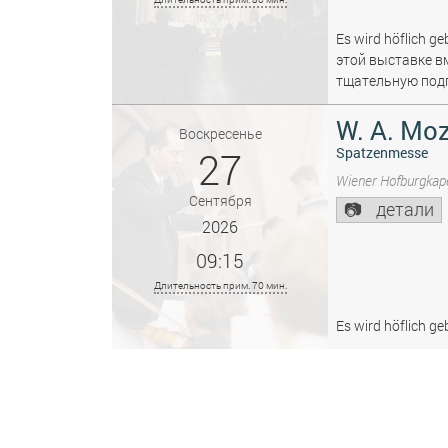
Es wird höflich ge
этой выставке в
тщательную подг
W. A. Moz
Воскресенье
27
Spatzenmesse
Wiener Hofburgkape
Сентября
детали
2026
09:15
Длительность прим. 70 мин.
Es wird höflich ge