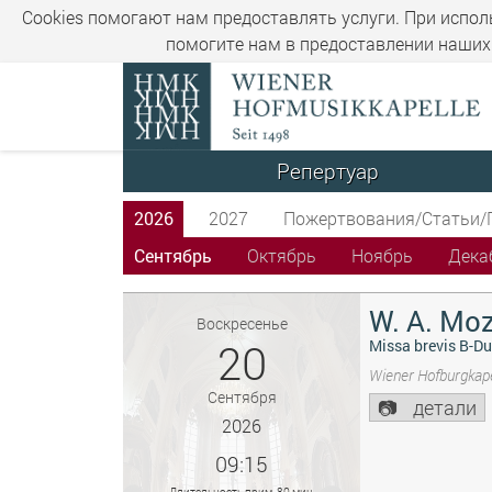
Cookies помогают нам предоставлять услуги. При испол
помогите нам в предоставлении наших 
Репертуар
2026
2027
Пожертвования/Статьи/
Сентябрь
Октябрь
Ноябрь
Дека
W. A. Moz
Воскресенье
20
Missa brevis B-Du
Wiener Hofburgkape
Сентября
детали
2026
09:15
Длительность прим. 80 мин.