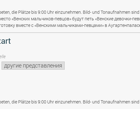
beten, die Plätze bis 9:00 Uhr einzunehmen. Bild- und Tonaufnahmen sind 
место «Венских мальчиков-певцов» будут петь «Венские девочки-пев
отовку вместе с «Венскими мальчиками-певцами» в Аугартенпаласе
art
lle
другие представления
beten, die Plätze bis 9:00 Uhr einzunehmen. Bild- und Tonaufnahmen sind 