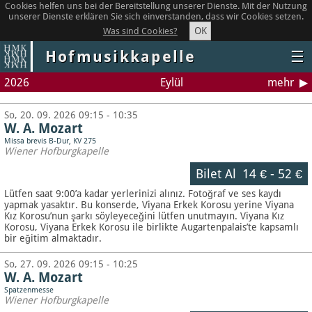
Cookies helfen uns bei der Bereitstellung unserer Dienste. Mit der Nutzung
unserer Dienste erklären Sie sich einverstanden, dass wir Cookies setzen.
OK
Was sind Cookies?
Hofmusikkapelle
☰
2026
Eylül
mehr
So, 20. 09. 2026 09:15 - 10:35
W. A. Mozart
Missa brevis B-Dur, KV 275
Wiener Hofburgkapelle
Bilet Al
14 €
-
52 €
Lütfen saat 9:00’a kadar yerlerinizi alınız. Fotoğraf ve ses kaydı
yapmak yasaktır.
Bu konserde, Viyana Erkek Korosu yerine Viyana
Kız Korosu’nun şarkı söyleyeceğini lütfen unutmayın. Viyana Kız
Korosu, Viyana Erkek Korosu ile birlikte Augartenpalais’te kapsamlı
bir eğitim almaktadır.
So, 27. 09. 2026 09:15 - 10:25
W. A. Mozart
Spatzenmesse
Wiener Hofburgkapelle