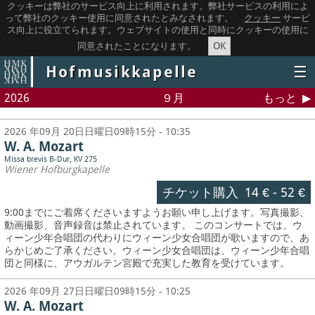
クッキーは弊社のサービス向上に利用されます。弊社サービスの利用によ
って弊社のクッキー使用に同意されたとみなされます。
クッキー
サービ
ス向上に役立てられます。ウェブサイトの使用と同時にクッキーの使用に
OK
同意されたことになります。
Hofmusikkapelle
☰
2026
９月
もっと
2026 年09月 20日日曜日09時15分 - 10:35
W. A. Mozart
Missa brevis B-Dur, KV 275
Wiener Hofburgkapelle
チケット購入
14 €
-
52 €
9:00までにご着席くださいますようお願い申し上げます。写真撮影、
動画撮影、音声録音は禁止されています。
このコンサートでは、ウ
ィーン少年合唱団の代わりにウィーン少女合唱団が歌いますので、あ
らかじめご了承ください。ウィーン少女合唱団は、ウィーン少年合唱
団と同様に、アウガルテン宮殿で充実した教育を受けています。
2026 年09月 27日日曜日09時15分 - 10:25
W. A. Mozart