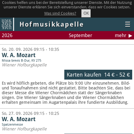
Cookies helfen uns bei der Bereitstellung unserer Dienste. Mit der Nutzung
unserer Dienste erklären Sie sich einverstanden, dass wir Cookies setzen.
OK
Was sind Cookies?
Hofmusikkapelle
☰
2026
September
mehr
So, 20. 09. 2026 09:15 - 10:35
W. A. Mozart
Missa brevis B-Dur, KV 275
Wiener Hofburgkapelle
Karten kaufen
14 €
-
52 €
Es wird höflich gebeten, die Plätze bis 9:00 Uhr einzunehmen. Bild-
und Tonaufnahmen sind nicht gestattet.
Bitte beachten Sie, dass bei
dieser Messe die Wiener Chormädchen statt der Sängerknaben
singen. Die Wiener Sängerknaben und die Wiener Chormädchen
erhalten gemeinsam im Augartenpalais ihre fundierte Ausbildung.
So, 27. 09. 2026 09:15 - 10:25
W. A. Mozart
Spatzenmesse
Wiener Hofburgkapelle