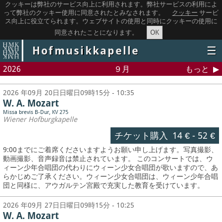
クッキーは弊社のサービス向上に利用されます。弊社サービスの利用によ
って弊社のクッキー使用に同意されたとみなされます。
クッキー
サービ
ス向上に役立てられます。ウェブサイトの使用と同時にクッキーの使用に
OK
同意されたことになります。
Hofmusikkapelle
☰
2026
９月
もっと
2026 年09月 20日日曜日09時15分 - 10:35
W. A. Mozart
Missa brevis B-Dur, KV 275
Wiener Hofburgkapelle
チケット購入
14 €
-
52 €
9:00までにご着席くださいますようお願い申し上げます。写真撮影、
動画撮影、音声録音は禁止されています。
このコンサートでは、ウ
ィーン少年合唱団の代わりにウィーン少女合唱団が歌いますので、あ
らかじめご了承ください。ウィーン少女合唱団は、ウィーン少年合唱
団と同様に、アウガルテン宮殿で充実した教育を受けています。
2026 年09月 27日日曜日09時15分 - 10:25
W. A. Mozart