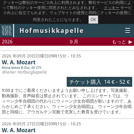
クッキーは弊社のサービス向上に利用されます。弊社サービスの利用によ
って弊社のクッキー使用に同意されたとみなされます。
クッキー
サービ
ス向上に役立てられます。ウェブサイトの使用と同時にクッキーの使用に
OK
同意されたことになります。
Hofmusikkapelle
☰
2026
９月
もっと
2026 年09月 20日日曜日09時15分 - 10:35
W. A. Mozart
Missa brevis B-Dur, KV 275
Wiener Hofburgkapelle
チケット購入
14 €
-
52 €
9:00までにご着席くださいますようお願い申し上げます。写真撮影、
動画撮影、音声録音は禁止されています。
このコンサートでは、ウ
ィーン少年合唱団の代わりにウィーン少女合唱団が歌いますので、あ
らかじめご了承ください。ウィーン少女合唱団は、ウィーン少年合唱
団と同様に、アウガルテン宮殿で充実した教育を受けています。
2026 年09月 27日日曜日09時15分 - 10:25
W. A. Mozart